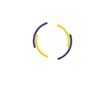
konferencije EERIA
27
sep
Aktivnosti Udruženja
Na
Ekonomskom
fakultetu Univerziteta u
Sarajevu, u razdoblju od 25. do 27.9.2025. godine, održana je
Četvrta godišnja konferencija Eastern European Risk and
Insurance Association (EERIA). EERIA ili Istočnoevropsko
udruženje za rizik i osiguranje osnovano je 2021. godine sa