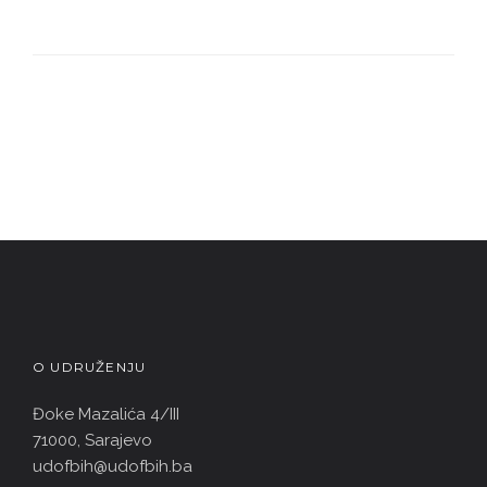
O UDRUŽENJU
Đoke Mazalića 4/III
71000, Sarajevo
udofbih@udofbih.ba