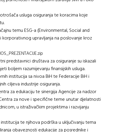
oj pismenosti i finansijskom zdravlju svih u i oko
 potrošača usluga osiguranja te koracima koje
tu.
značajnu temu ESG-a (Environmental, Social and
i korporativnog upravljanja na poslovanje kroz
IOS_PREZENTACIJE.zip
ni predstavnici društava za osiguranje su iskazali
eti boljem razumijevanju finansijskih usluga.
 institucija sa nivoa BiH te Federacije BiH i
h ciljeva industrije osiguranja.
ntra za edukaciju te sinergija Agencije za nadzor
Centra za nove i specifične teme unutar djelatnosti
nicom, u istraživačkim projektima i razvijanju
institucija te njihova podrška u uključivanju tema
iranja obaveznosti edukacije za posrednike i