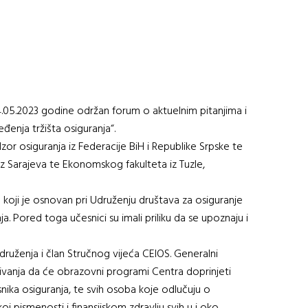
24.05.2023 godine održan forum o aktuelnim pitanjima i
eđenja tržišta osiguranja“.
or osiguranja iz Federacije BiH i Republike Srpske te
iz Sarajeva te Ekonomskog fakulteta iz Tuzle,
 koji je osnovan pri Udruženju društava za osiguranje
. Pored toga učesnici su imali priliku da se upoznaju i
ruženja i član Stručnog vijeća CEIOS. Generalni
kivanja da će obrazovni programi Centra doprinjeti
isnika osiguranja, te svih osoba koje odlučuju o