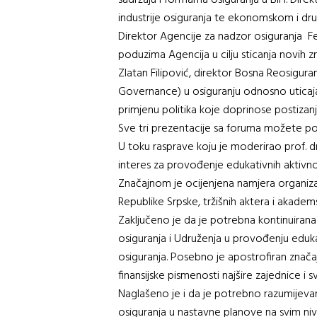
sadržaju i formama osiguranja u BiH. Direktn
industrije osiguranja te ekonomskom i d
Direktor Agencije za nadzor osiguranja Fed
poduzima Agencija u cilju sticanja novih zn
Zlatan Filipović, direktor Bosna Reosigur
Governance) u osiguranju odnosno uticaja 
primjenu politika koje doprinose postizanj
Sve tri prezentacije sa foruma možete pogl
U toku rasprave koju je moderirao prof. dr
interes za provođenje edukativnih aktivnost
Značajnom je ocijenjena namjera organizat
Republike Srpske, tržišnih aktera i akadems
Zaključeno je da je potrebna kontinuirana 
osiguranja i Udruženja u provođenju eduka
osiguranja. Posebno je apostrofiran značaj
finansijske pismenosti najšire zajednice i 
Naglašeno je i da je potrebno razumijevanj
osiguranja u nastavne planove na svim ni