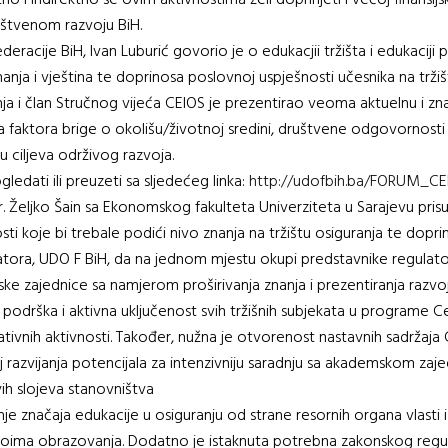
o i indirektno se ovim aktivnostima želi doprinjeti i većoj finansijsk
ruštvenom razvoju BiH.
eracije BiH, Ivan Luburić govorio je o edukacjii tržišta i edukaciji
anja i vještina te doprinosa poslovnoj uspješnosti učesnika na tržiš
anja i član Stručnog vijeća CEIOS je prezentirao veoma aktuelnu i 
faktora brige o okolišu/životnoj sredini, društvene odgovornosti 
u ciljeva održivog razvoja.
edati ili preuzeti sa sljedećeg linka:
http://udofbih.ba/FORUM_CE
. Željko Šain sa Ekonomskog fakulteta Univerziteta u Sarajevu prisut
i koje bi trebale podići nivo znanja na tržištu osiguranja te doprinj
ora, UDO F BiH, da na jednom mjestu okupi predstavnike regulatornih
ke zajednice sa namjerom proširivanja znanja i prezentiranja razvojni
podrška i aktivna uključenost svih tržišnih subjekata u programe Ce
tivnih aktivnosti. Također, nužna je otvorenost nastavnih sadržaja 
 razvijanja potencijala za intenzivniju saradnju sa akademskom zajed
svih slojeva stanovništva
e značaja edukacije u osiguranju od strane resornih organa vlasti i 
voima obrazovanja. Dodatno je istaknuta potrebna zakonskog regul