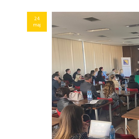
24
maj