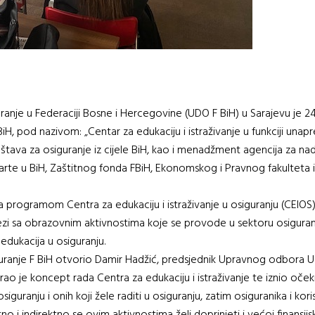
uranje u Federaciji Bosne i Hercegovine (UDO F BiH) u Sarajevu je 
BiH, pod nazivom: „Centar za edukaciju i istraživanje u funkciji unapr
tava za osiguranje iz cijele BiH, kao i menadžment agencija za nadz
karte u BiH, Zaštitnog fonda FBiH, Ekonomskog i Pravnog fakulteta 
a programom Centra za edukaciju i istraživanje u osiguranju (CEIOS)
vezi sa obrazovnim aktivnostima koje se provode u sektoru osiguranja
edukacija u osiguranju.
uranje F BiH otvorio Damir Hadžić, predsjednik Upravnog odbora Ud
rao je koncept rada Centra za edukaciju i istraživanje te iznio oče
siguranju i onih koji žele raditi u osiguranju, zatim osiguranika i kor