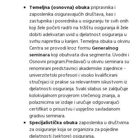
Temeljna (osnovna) obuka
pripravnika i
zaposlenika osiguravajućih društava, kao i
zastupnika i posrednika u osiguranju te svih onih
koji žele početi raditi na tržištu osiguranja ili žele
dobiti adekvatan uvid u djelatnost osiguranja u
svrhu napretka u karijeri. Temeljna obuka u okviru
Centra se provodi kroz formu
Generalnog
seminara
koji obuhvata dva segmenta: Uvodni i
Osnovni program.Predavači u okviru seminara su
renomirani predstavnici akademske zajednice -
univerzitetski profesori i visoko kvalificirani
stručnjaci iz prakse sa relevantnim iskustvom iz
djelatnosti osiguranja. Svaki silabus se zaključuje
kolokvijalnom provjerom stečenog znanja, a
polaznicima se izdaje i uručuje odgovarajući
certifikat o prisustvu i uspješno savladanom
gradivu seminara.
Specijalistička obuka
zaposlenika u društvima
za osiguranje koja se organizira za pojedine
djelatnosti (sektore) osiguranja,