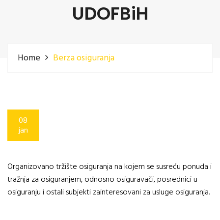
UDOFBiH
Home
Berza osiguranja
08
jan
Organizovano tržište osiguranja na kojem se susreću ponuda i
tražnja za osiguranjem, odnosno osiguravači, posrednici u
osiguranju i ostali subjekti zainteresovani za usluge osiguranja.