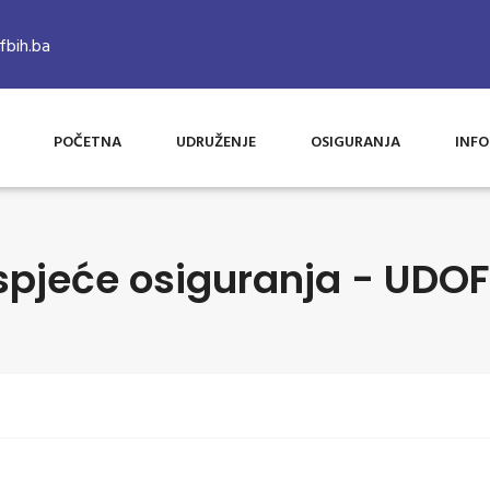
bih.ba
POČETNA
UDRUŽENJE
OSIGURANJA
INFO
spjeće osiguranja - UDOF