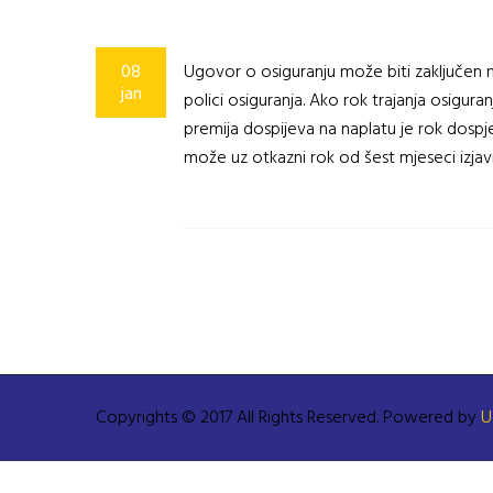
08
Ugovor o osiguranju može biti zaključen na
jan
polici osiguranja. Ako rok trajanja osigu
premija dospijeva na naplatu je rok dospj
može uz otkazni rok od šest mjeseci izjavi
Copyrights © 2017 All Rights Reserved. Powered by
U