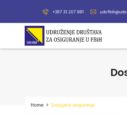
+387 33 207 881
udofbih@udof
Do
Home
Dospjeće osiguranja