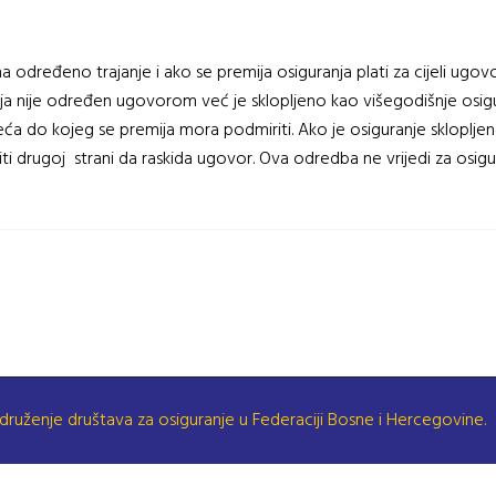
 određeno trajanje i ako se premija osiguranja plati za cijeli ugovo
ranja nije određen ugovorom već je sklopljeno kao višegodišnje osi
eća do kojeg se premija mora podmiriti. Ako je osiguranje skloplje
ti drugoj strani da raskida ugovor. Ova odredba ne vrijedi za osigu
druženje društava za osiguranje u Federaciji Bosne i Hercegovine.