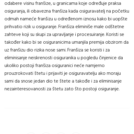
odabere visinu franšize, u granicama koje određuje praksa
osiguranja, ili obavezna franšiza kada osiguravatelj na početku
odmah nameće franšizu u određenom iznosu kako bi uopšte
prihvatio rizik u osiguranje. Franšiza eliminiše male odštetne
zahteve koji su skupi za upravljanje i procesuiranje. Koristi se
također kako bi se osiguranicima umanjila premija obzirom da
uz franšizu dio rizika nose sami. Franšiza se koristi i za
eliminisanje neiskrenosti osiguranika u pogledu činjenice da
ukoliko postoji franšiza osiguranici neće namjerno
prouzrokovati štetu i prijaviti je osiguravatelju ako moraju
sami da snose jedan dio te štete a takođe i za eliminisanje
nezainteresovanosti za štetu zato što postoji osiguranje.