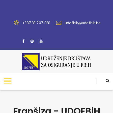
+387 33 207 881
udofbih@udofbih.ba
Franšiza - UDOFBiH