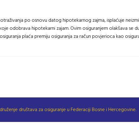
potraživanja po osnovu datog hipotekarnog zajma, isplaćuje neizmi
a koje odobrava hipotekarni zajam. Ovim osiguranjem olakšava se
osiguranja plaća premiju osiguranja za račun povjerioca kao osigura
druženje društava za osiguranje u Federaciji Bosne i Hercegovine.