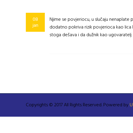
08
Njime se povjeriocu, u slučaju nenaplate 
jan
dodatno pokriva rizik povjerioca kao lic
stoga dešava i da dužnik kao ugovaratelj 
Copyrights © 2017 All Rights Reserved. Powered by
U