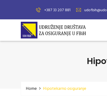
+387 33 207 881
udofbih@udof
Hipo
Home
Hipotekarno osiguranje