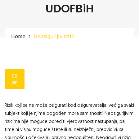
UDOFBiH
Home
Neosigurljiv rizik
08
jan
Rizik koji se ne može osigurati kod osiguravatelja, već ga svaki
subjekt koji je njime pogođen mora sam snositi. Neosigurljivim
rizicima nije moguće odrediti vjerovatnost nastupanja, pa
time ni visinu moguće štete ili su neizbježni, predvidivi, sa
sigurnošću očekivani i pravno nedopušteni. Neosigurljivi rizici