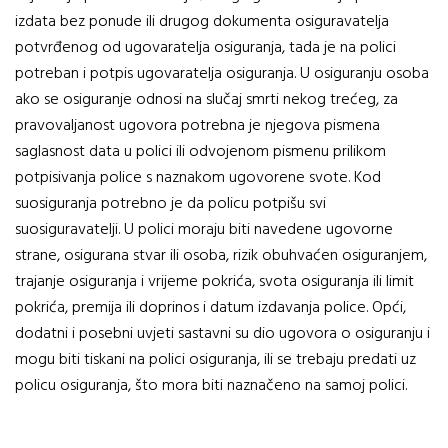
izdata bez ponude ili drugog dokumenta osiguravatelja
potvrđenog od ugovaratelja osiguranja, tada je na polici
potreban i potpis ugovaratelja osiguranja. U osiguranju osoba
ako se osiguranje odnosi na slučaj smrti nekog trećeg, za
pravovaljanost ugovora potrebna je njegova pismena
saglasnost data u polici ili odvojenom pismenu prilikom
potpisivanja police s naznakom ugovorene svote. Kod
suosiguranja potrebno je da policu potpišu svi
suosiguravatelji. U polici moraju biti navedene ugovorne
strane, osigurana stvar ili osoba, rizik obuhvaćen osiguranjem,
trajanje osiguranja i vrijeme pokrića, svota osiguranja ili limit
pokrića, premija ili doprinos i datum izdavanja police. Opći,
dodatni i posebni uvjeti sastavni su dio ugovora o osiguranju i
mogu biti tiskani na polici osiguranja, ili se trebaju predati uz
policu osiguranja, što mora biti naznačeno na samoj polici.