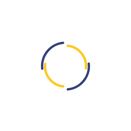
osiguranja - UDOFBiH
Home
Posebni uslovi osiguranja
08
jan
Predstavljaju ugovorne odredbe kojima se dodatno uređuje
odnos između osiguravatelja i osiguranika i to u dijelu koji nije
definisan ujednačenim i uopštenim odredbama iz opštih