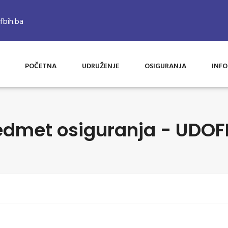
bih.ba
POČETNA
UDRUŽENJE
OSIGURANJA
INFO
edmet osiguranja - UDOF