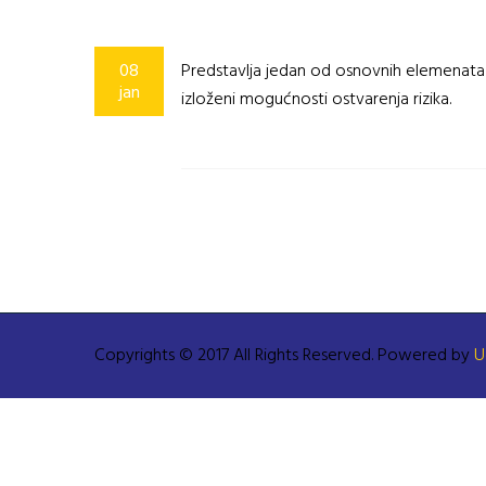
08
Predstavlja jedan od osnovnih elemenata 
jan
izloženi mogućnosti ostvarenja rizika.
Copyrights © 2017 All Rights Reserved. Powered by
U