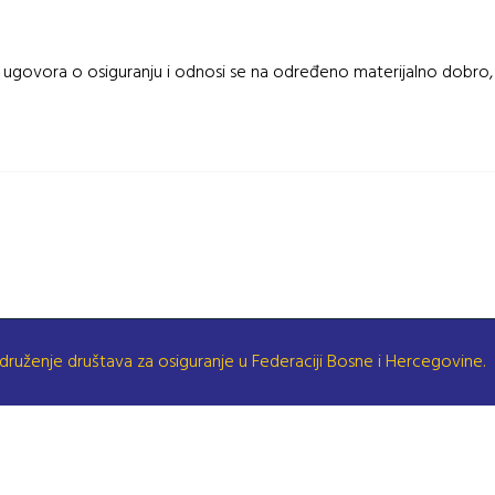
ugovora o osiguranju i odnosi se na određeno materijalno dobro, o
druženje društava za osiguranje u Federaciji Bosne i Hercegovine.