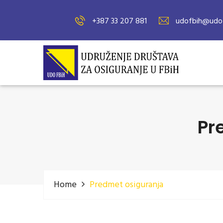
+387 33 207 881
udofbih@udof
Pr
Home
Predmet osiguranja