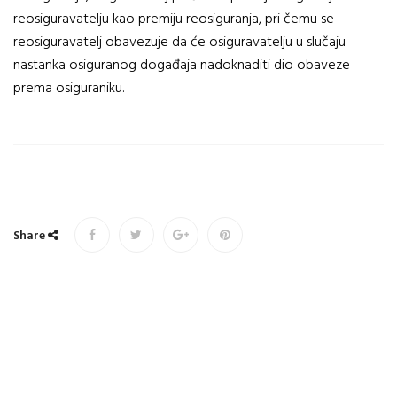
reosiguravatelju kao premiju reosiguranja, pri čemu se
reosiguravatelj obavezuje da će osiguravatelju u slučaju
nastanka osiguranog događaja nadoknaditi dio obaveze
prema osiguraniku.
Share
Copyrights © 2017 All Rights Reserved. Powered by
Udruženje društava za osiguranje u Federaciji Bosne i
Hercegovine.