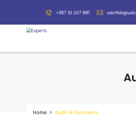
+387 33 207 881
udofbih@udof
Au
Home
Audit & Assurance