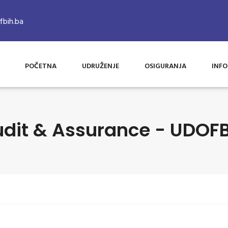
bih.ba
POČETNA
UDRUŽENJE
OSIGURANJA
INFO
dit & Assurance - UDOF