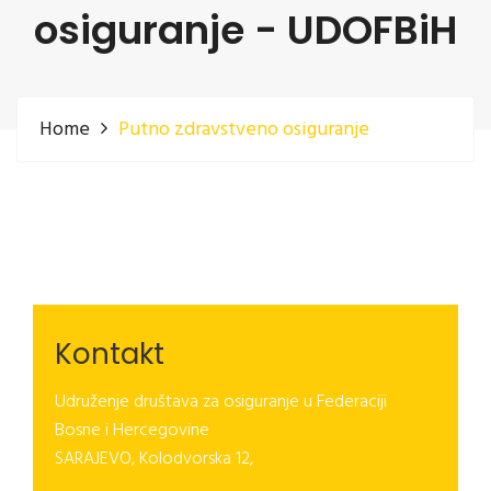
osiguranje - UDOFBiH
Home
Putno zdravstveno osiguranje
Kontakt
Udruženje društava za osiguranje u Federaciji
Bosne i Hercegovine
SARAJEVO, Kolodvorska 12,