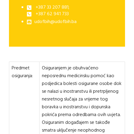
+387 33 207 881;
+387 62 941 733
udofbih@udofbih.ba
Predmet
Osiguranjem je obuhvaćeno
osiguranja:
neposrednu medicinsku pomoć kao
posljedica bolesti osigurane osobe dok
se nalazi u inostranstvu ili pretrpljenog
nesretnog slučaja za vrijeme tog
boravka u inostranstvu i dopunska
pokrića prema odredbama ovih uvjeta.
Osiguranim događajem se takođe
smatra uključenje neophodnog