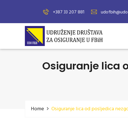
+387 33 207 881
udofbih@udof
Osiguranje lica 
Home
Osiguranje lica od posljedica nezg