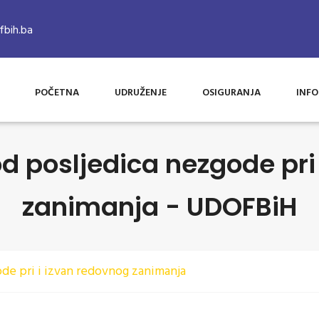
bih.ba
POČETNA
UDRUŽENJE
OSIGURANJA
INFO
od posljedica nezgode pri
zanimanja - UDOFBiH
ode pri i izvan redovnog zanimanja