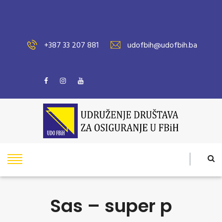
+387 33 207 881
udofbih@udofbih.ba
Sas – super p