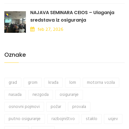
NAJAVA SEMINARA CEIOS – Ulaganja
sredstava iz osiguranja
feb 27, 2026
Oznake
grad
grom
krađa
lom
motorna vozila
nasada
nezgoda
osiguranje
osnovni pojmovi
požar
provala
putno osiguranje
razbojništvo
staklo
usjev