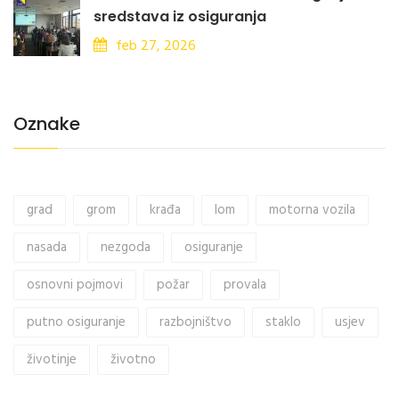
sredstava iz osiguranja
feb 27, 2026
Oznake
grad
grom
krađa
lom
motorna vozila
nasada
nezgoda
osiguranje
osnovni pojmovi
požar
provala
putno osiguranje
razbojništvo
staklo
usjev
životinje
životno