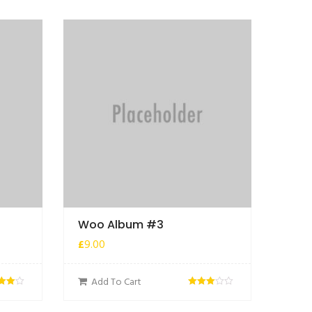
Woo Album #3
£
9.00
Add To Cart
jeno
Ocjenjeno
od 5
3.00
od 5