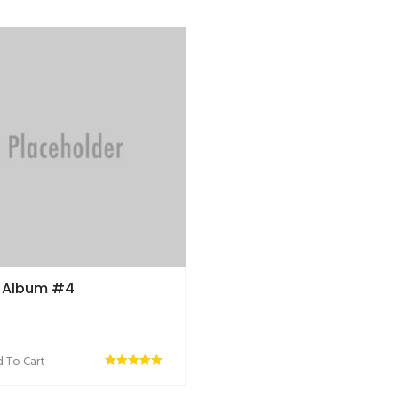
 Album #4
 To Cart
Ocjenjeno
od 5
5.00