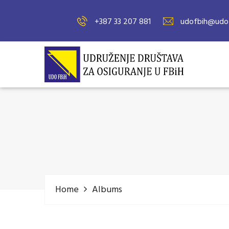
+387 33 207 881
udofbih@udof
Home
Albums