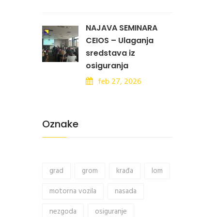
NAJAVA SEMINARA
CEIOS – Ulaganja
sredstava iz
osiguranja
feb 27, 2026
Oznake
grad
grom
krađa
lom
motorna vozila
nasada
nezgoda
osiguranje