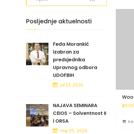
Posljednje aktuelnosti
Feđa Morankić
izabran za
predsjednika
Upravnog odbora
UDOFBIH
jul 01, 2026
Woo
£
9.00
NAJAVA SEMINARA
CEIOS – Solventnost II
i ORSA
Add
maj 05, 2026