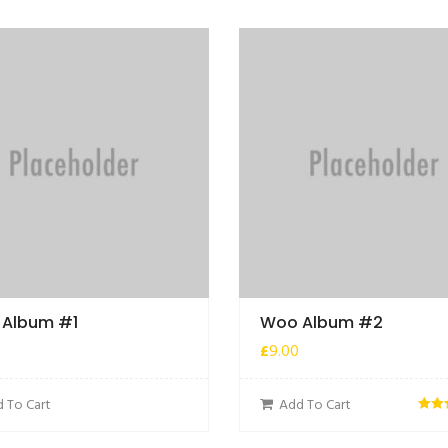
Album #1
Woo Album #2
£
9.00
 To Cart
Add To Cart
Ocjen
4.00