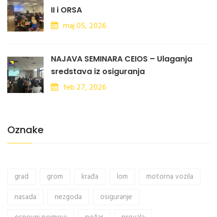
II i ORSA
maj 05, 2026
NAJAVA SEMINARA CEIOS – Ulaganja
sredstava iz osiguranja
feb 27, 2026
Oznake
grad
grom
krađa
lom
motorna vozila
nasada
nezgoda
osiguranje