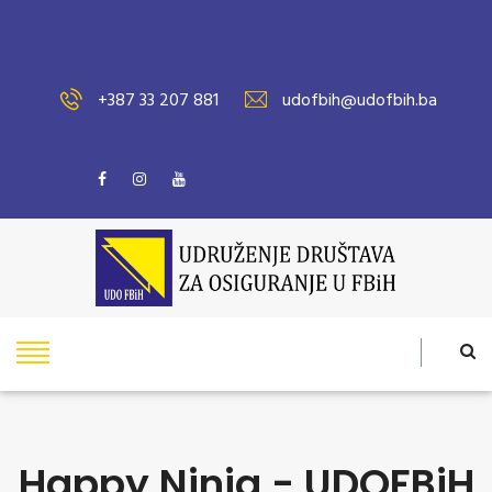
+387 33 207 881
udofbih@udofbih.ba
Happy Ninja - UDOFBiH