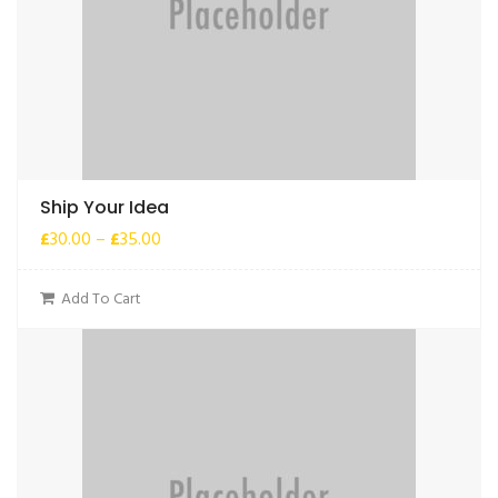
Ship Your Idea
£
30.00
–
£
35.00
Add To Cart