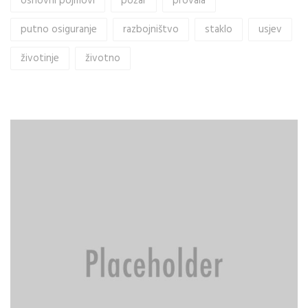
osnovni pojmovi
požar
provala
putno osiguranje
razbojništvo
staklo
usjev
životinje
životno