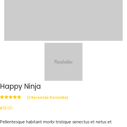
Happy Ninja
(
2
Recenzije Korisnika)
Korisničke
2
£
18.00
ocjene:
5.00
od ukupno 5
(
korisnika)
Pellentesque habitant morbi tristique senectus et netus et