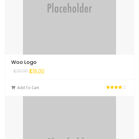
Woo Logo
£
18.00
£
20.00
Add To Cart
Ocjenjeno
od 5
4.00