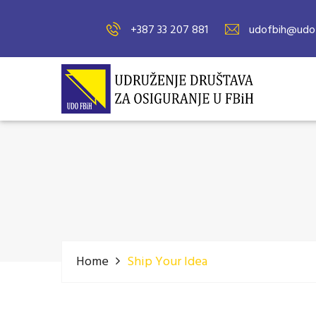
+387 33 207 881
udofbih@udof
Home
Ship Your Idea