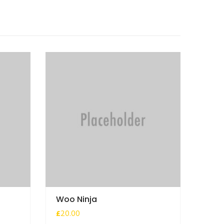
Woo Ninja
£
20.00