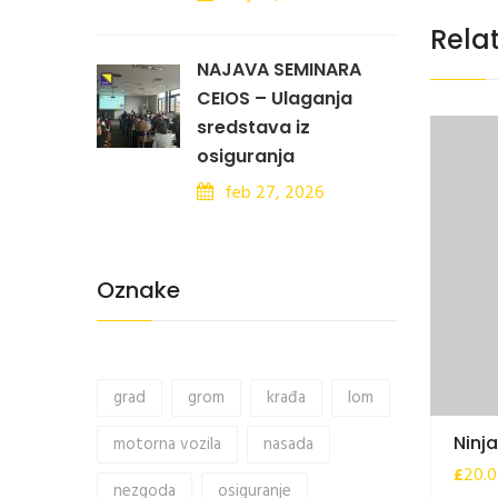
Rela
NAJAVA SEMINARA
CEIOS – Ulaganja
sredstava iz
osiguranja
feb 27, 2026
Oznake
grad
grom
krađa
lom
Ninja
motorna vozila
nasada
£
20.
nezgoda
osiguranje