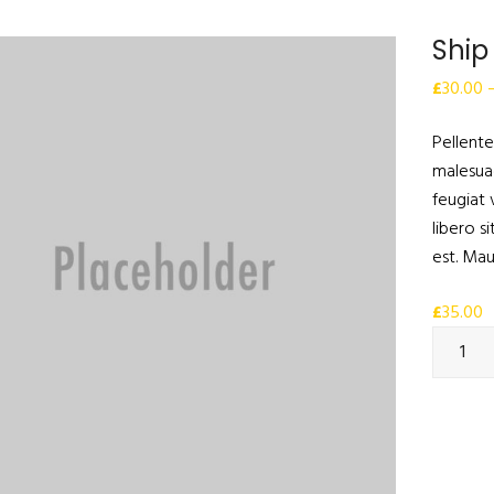
Ship
£
30.00
Pellente
malesua
feugiat 
libero s
est. Mau
£
35.00
Količin