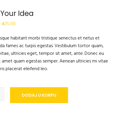
 Your Idea
–
£
35.00
sque habitant morbi tristique senectus et netus et
da fames ac turpis egestas. Vestibulum tortor quam,
vitae, ultricies eget, tempor sit amet, ante. Donec eu
it amet quam egestas semper. Aenean ultricies mi vitae
ris placerat eleifend leo.
a
DODAJ U KORPU