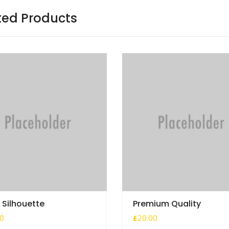
ted Products
 Silhouette
Premium Quality
00
£
20.00