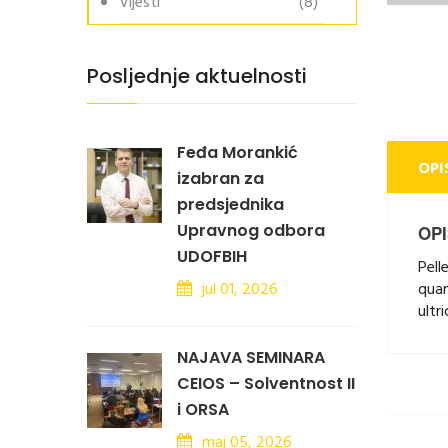
Vijesti
(8)
Posljednje aktuelnosti
Feđa Morankić
OPI
izabran za
predsjednika
Upravnog odbora
OPI
UDOFBIH
Pell
jul 01, 2026
quam
ultr
NAJAVA SEMINARA
CEIOS – Solventnost II
i ORSA
maj 05, 2026