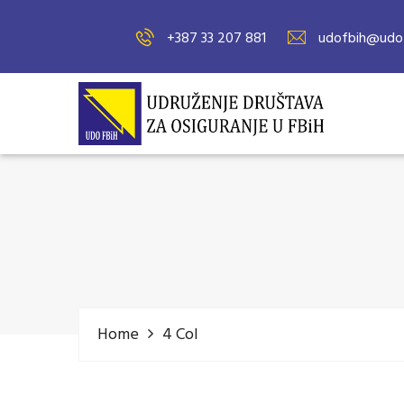
+387 33 207 881
udofbih@udof
Home
4 Col