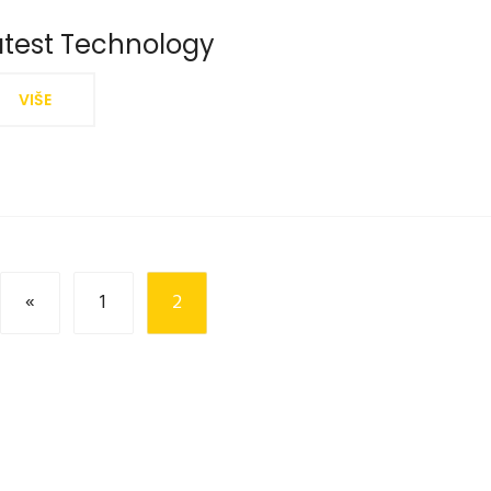
atest Technology
VIŠE
«
1
2